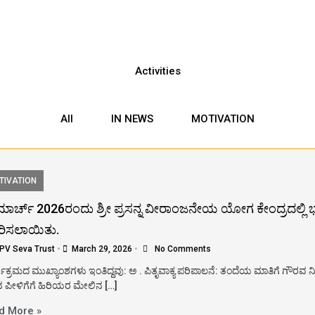
Activities
All
IN NEWS
MOTIVATION
TIVATION
ಮಾರ್ಚ್ 2026ರಂದು ಶ್ರೀ ಪ್ರಸನ್ನ ವೀರಾಂಜನೇಯ ಯೋಗ ಕೇಂದ್ರದಲ್ಲಿ ಭಕ್ತ
ರಿಸಲಾಯಿತು.
PV Seva Trust
•
March 29, 2026
•
No Comments
ಯಕ್ರಮದ ಮುಖ್ಯಾಂಶಗಳು ಇಂತಿದ್ದವು: ಅ . ಪಿತೃವಾಕ್ಯ ಪರಿಪಾಲನೆ: ತಂದೆಯ ಮಾತಿಗೆ ಗೌರವ
ಪೀಳಿಗೆಗೆ ಹಿರಿಯರ ಮೇಲಿನ […]
d More »