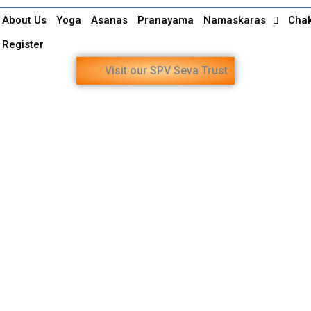
About Us
Yoga
Asanas
Pranayama
Namaskaras
Cha
Register
Visit our SPV Seva Trust