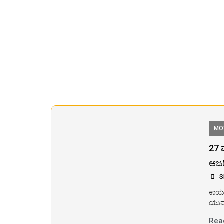
MO
27 
ಆಜ
S
ಕಾರ್
ಯುವ 
Rea