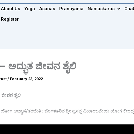
About Us
Yoga
Asanas
Pranayama
Namaskaras
Cha
Register
 ಅದ್ಭುತ ಜೀವನ ಶೈಲಿ
rust
/
February 23, 2022
 ಜೀವನ ಶೈಲಿ
 ಯೋಗ ಅಭ್ಯಾಸ/ತರಬೇತಿ : ಬೆಂಗಳೂರಿನ ಶ್ರೀ ಪ್ರಸನ್ನ ವೀರಾಂಜನೇಯ ಯೋಗ ಕೇಂದ್ರ