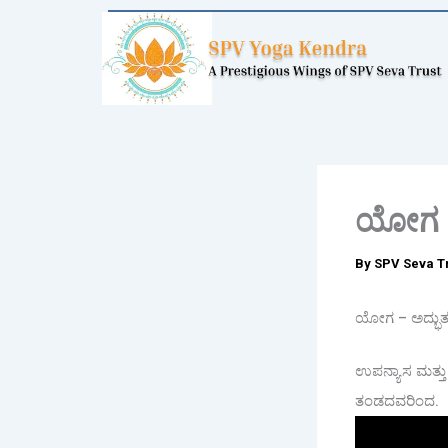
Skip
to
content
ಯೋಗ –
By
SPV Seva T
ಯೋಗ – ಅದ್ಭುತ
ಉಪನ್ಯಾಸ ಮತ್ತು
ತಂಡದವರಿಂದ.