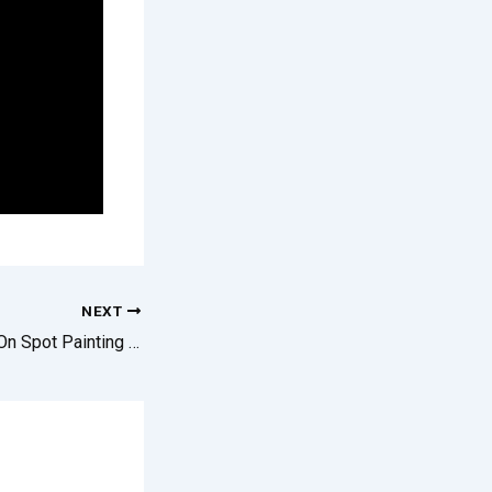
NEXT
Upcoming Event – On Spot Painting Competition For Children