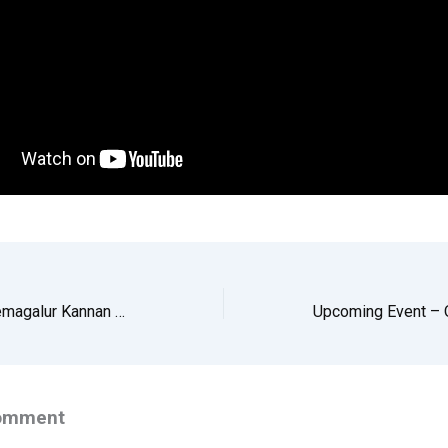
Lecture By Sri Hiremagalur Kannan On Nationality And Hinditva
Comment