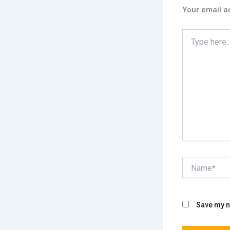
Your email ad
Type
here..
Name*
Save my na